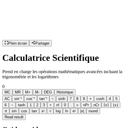
Plein écran
Partager
Calculatrice Scientifique
Prend en charge les opérations mathématiques avancées incluant la
trigonométrie et les logarithmes
0
MC
MR
M+
M-
DEG
Historique
AC
sin⁻¹
cos⁻¹
tan⁻¹
÷
sinh
7
8
9
×
cosh
4
5
6
−
tanh
1
2
3
+
n!
0
.
=
nPr
nCr
⌈x⌉
⌊x⌋
π
sin
cos
tan
xʸ
√
log
ln
eˣ
|x|
round
Read result