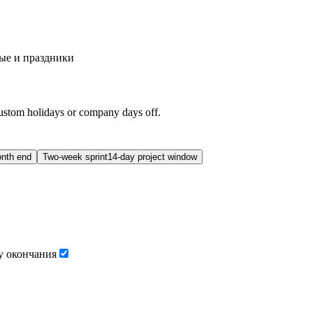
ые и праздники
ustom holidays or company days off.
onth end
Two-week sprint
14-day project window
у окончания