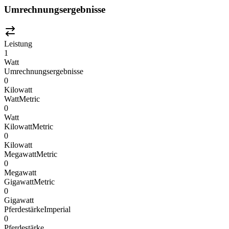
Umrechnungsergebnisse
Leistung
1
Watt
Umrechnungsergebnisse
0
Kilowatt
Watt
Metric
0
Watt
Kilowatt
Metric
0
Kilowatt
Megawatt
Metric
0
Megawatt
Gigawatt
Metric
0
Gigawatt
Pferdestärke
Imperial
0
Pferdestärke