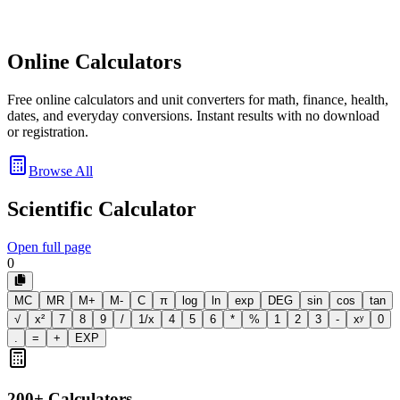
Online Calculators
Free online calculators and unit converters for math, finance, health,
dates, and everyday conversions. Instant results with no download
or registration.
Browse All
Scientific Calculator
Open full page
0
MC
MR
M+
M-
C
π
log
ln
exp
DEG
sin
cos
tan
√
x²
7
8
9
/
1/x
4
5
6
*
%
1
2
3
-
xʸ
0
.
=
+
EXP
200+ Calculators