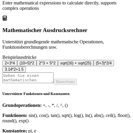
Enter mathematical expressions to calculate directly, supports
complex operations
Mathematischer Ausdrucksrechner
Unterstützt grundlegende mathematische Operationen,
Funktionsberechnungen usw.
Beispielausdrücke
2+3*4
(10+5)*2
2^3 + 5^2
sqrt(16) + sqrt(25)
(5+3)*2/4
3.14*2+1.5
Berechnen
Unterstützte Funktionen und Konstanten
Grundoperationen
:
+, -, *, /, ^, ()
Funktionen
:
sin(), cos(), tan(), sqrt(), log(), ln(), abs(), ceil(), floor(),
round(), exp()
Konstanten
:
pi, e