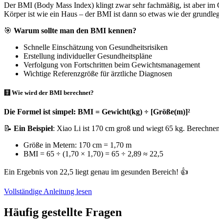
Der BMI (Body Mass Index) klingt zwar sehr fachmäßig, ist aber im Gr
Körper ist wie ein Haus – der BMI ist dann so etwas wie der grundleg
🎯
Warum sollte man den BMI kennen?
Schnelle Einschätzung von Gesundheitsrisiken
Erstellung individueller Gesundheitspläne
Verfolgung von Fortschritten beim Gewichtsmanagement
Wichtige Referenzgröße für ärztliche Diagnosen
🧮 Wie wird der BMI berechnet?
Die Formel ist simpel: BMI = Gewicht(kg) ÷ [Größe(m)]²
📝
Ein Beispiel
: Xiao Li ist 170 cm groß und wiegt 65 kg. Berechne
Größe in Metern: 170 cm = 1,70 m
BMI = 65 ÷ (1,70 × 1,70) = 65 ÷ 2,89 ≈ 22,5
Ein Ergebnis von 22,5 liegt genau im gesunden Bereich! 👍
Vollständige Anleitung lesen
Häufig gestellte Fragen