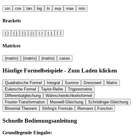
sin
cos
tan
log
ln
exp
max
min
Brackets
( )
[ ]
{ }
| |
⟨ ⟩
⌊ ⌋
⌈ ⌉
Matrices
(matrix)
[matrix]
|matrix|
cases
Häufige Formelbeispiele
-
Zum Laden klicken
Quadratische Formel
Integral
Summe
Grenzwert
Matrix
Eulersche Formel
Taylor-Reihe
Trigonometrie
Differentialgleichung
Wahrscheinlichkeitsformel
Fourier-Transformation
Maxwell-Gleichung
Schrödinger-Gleichung
Binomial Theorem
Stirling's Formula
Riemann ζ Function
Schnelle Bedienungsanleitung
Grundlegende Eingabe: