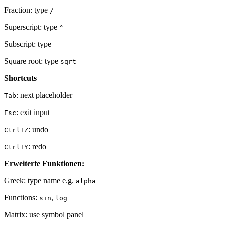
Fraction: type
/
Superscript: type
^
Subscript: type
_
Square root: type
sqrt
Shortcuts
:
next placeholder
Tab
:
exit input
Esc
:
undo
Ctrl+Z
:
redo
Ctrl+Y
Erweiterte Funktionen:
Greek: type name e.g.
alpha
Functions:
,
sin
log
Matrix: use symbol panel