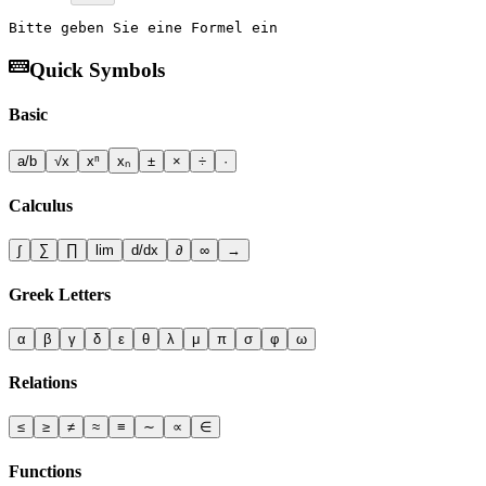
Bitte geben Sie eine Formel ein
Quick Symbols
Basic
a/b
√x
xⁿ
xₙ
±
×
÷
·
Calculus
∫
∑
∏
lim
d/dx
∂
∞
→
Greek Letters
α
β
γ
δ
ε
θ
λ
μ
π
σ
φ
ω
Relations
≤
≥
≠
≈
≡
∼
∝
∈
Functions