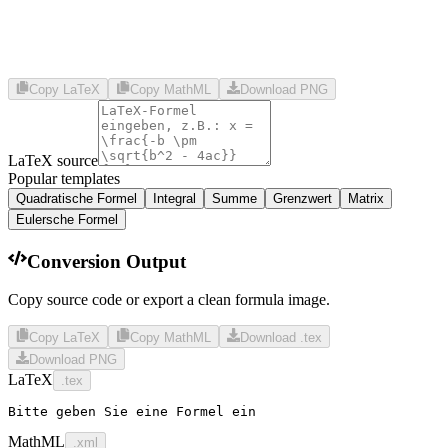
Copy LaTeX
Copy MathML
Download PNG
LaTeX source
Popular templates
Quadratische Formel
Integral
Summe
Grenzwert
Matrix
Eulersche Formel
Conversion Output
Copy source code or export a clean formula image.
Copy LaTeX
Copy MathML
Download .tex
Download PNG
LaTeX
.tex
Bitte geben Sie eine Formel ein
MathML
.xml